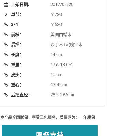
上架日期:
2017/05/20
单节：
￥780
3/4：
￥580
前枝：
美国白蜡木
后把：
沙丁木+沉瑰宝木
长度：
145cm
重量：
17.6-18 OZ
皮头：
10mm
重心：
43-45cm
后把直径：
28.5-29.5mm
本产品全国联保，享受三包服务，质保期为：一年质保
服务支持