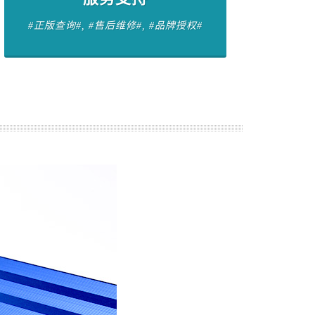
#正版查询#, #售后维修#, #品牌授权#