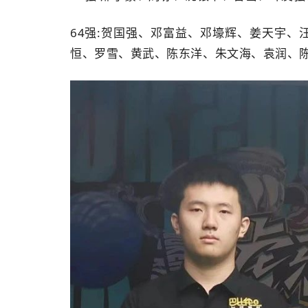
64强:贺国强、邓富益、邓壕辉、姜天宇
恒、罗雪、黄武、陈东洋、朱文海、袁润、