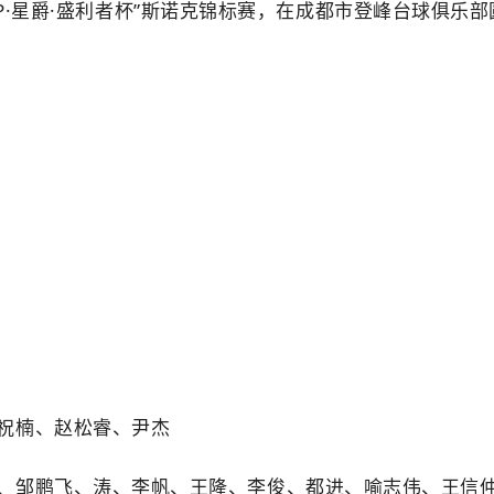
比伦·LP·星爵·盛利者杯”斯诺克锦标赛，在成都市登峰台球俱乐
、祝楠、赵松睿、尹杰
强、邹鹏飞、涛、李帆、王隆、李俊、都进、喻志伟、王信