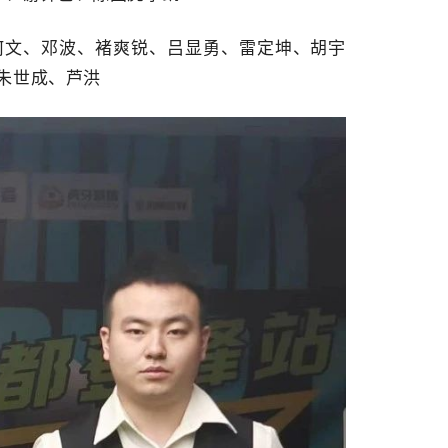
何文、邓波、褚爽锐、吕显勇、雷定坤、胡宇
朱世成、芦洪