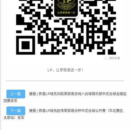
L
P
，
让
梦
想
更
进
一
步
！
上一篇:
捷报 | 恭喜LP球员刘矾荣获南京纯八台球俱乐部中式台球全国巡
回赛​亚军
下一篇:
捷报 | 恭喜LP球员赵伟荣获璟点杯中式台球公开赛（华北赛区.
太原站）​亚军