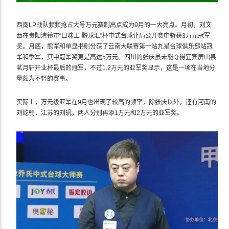
西南LP战队频频抢占大号万元赛制高点成为9月的一大亮点。月初，刘文
西在贵阳清镇市“口味王-黔球汇”杯中式台球让局公开赛中斩获3万元冠军
奖。月底，熊军和单显书则分获了云南大联赛第一站九星台球俱乐部站冠
军和季军，其中冠军奖更是高达5万元。四川的张庆虽未能夺得宜宾屏山县
茗月轩开业杯最后的冠军，不过1.2万元的亚军奖显示，这是一项在当地分
量颇为不轻的赛事。
实际上，万元级亚军在9月也出现了较高的频率，除张庆以外，还有河南的
刘屹骑，江苏的刘矾，两人分别再添1万元和2万元的亚军奖。