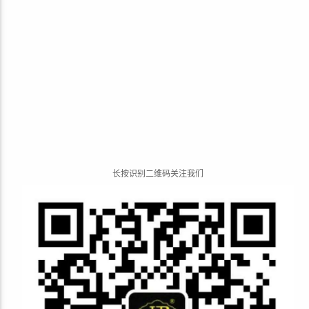
长
按
识
别
二
维
码
关
注
我
们