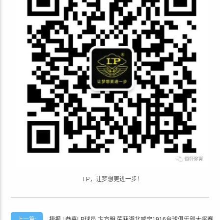
L
P
，
让
梦
想
更
进
一
步
！
上一篇:
捷报 | 恭喜LP球员 卞方明 荣获湖北咸宁1916台球俱乐部大奖赛