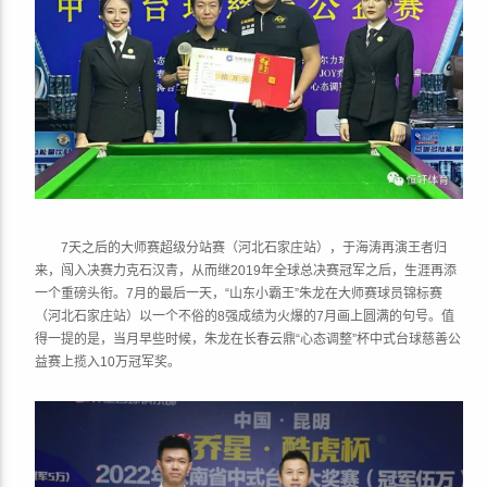
7天之后的大师赛超级分站赛（河北石家庄站），于海涛再演王者归
来，闯入决赛力克石汉青，从而继2019年全球总决赛冠军之后，生涯再添
一个重磅头衔。7月的最后一天，“山东小霸王”朱龙在大师赛球员锦标赛
（河北石家庄站）以一个不俗的8强成绩为火爆的7月画上圆满的句号。值
得一提的是，当月早些时候，朱龙在长春云鼎“心态调整”杯中式台球慈善公
益赛上揽入10万冠军奖。