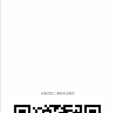
长
按
识
别
二
维
码
关
注
我
们