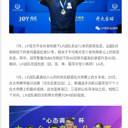
7月，LP官方平台共发布旗下LP战队多达71条的获奖信息，远超6月
刚刚创下的单月最高纪录57条，相当于平均每天至少发布两条以上的获奖
信息。其中，冠军数量也由6月刚创下的40冠单月最高纪录提升至45冠。
期间，LP战队完成包揽（冠、亚、季、殿军中至少两项）14次。
7月，LP战队最激动人心的时刻无疑是在大师赛上的大丰收。20日，
在大师赛甲级分站赛（河北石家庄站）上，新疆选手刘矾以殿军创下个人
在大师赛上的最好成绩。这也是继海口、三亚和山东菏泽站之后，短短三
个月内，LP战队第四次取得大师赛TOP4的好成绩。