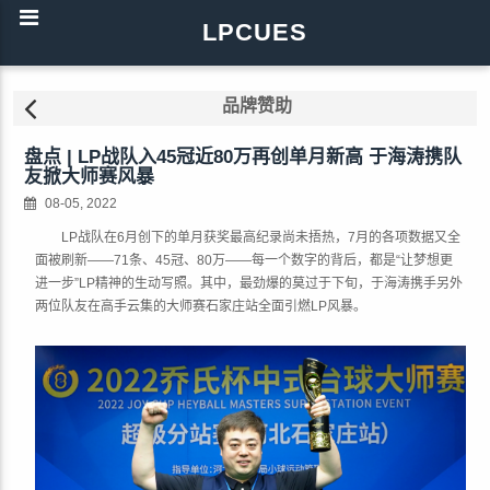
LPCUES
品牌赞助
盘点 | LP战队入45冠近80万再创单月新高 于海涛携队
友掀大师赛风暴
08-05, 2022
LP战队在6月创下的单月获奖最高纪录尚未捂热，7月的各项数据又全
面被刷新——71条、45冠、80万——每一个数字的背后，都是“让梦想更
进一步”LP精神的生动写照。其中，最劲爆的莫过于下旬，于海涛携手另外
两位队友在高手云集的大师赛石家庄站全面引燃LP风暴。