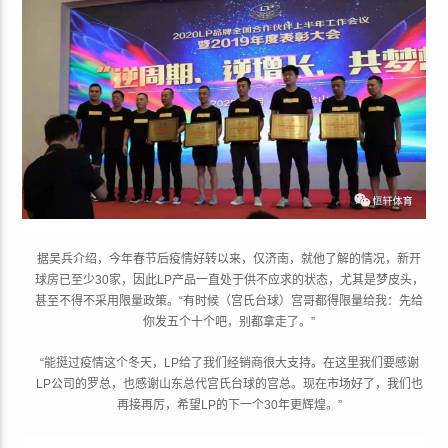
据吴兵介绍，今年春节后疫情好转以来，仅济南，就他了解的情况，新开
球房已至少30家，因此LP产品一直处于供不应求的状态，尤其是梦皮头，
甚至不得不采用限量政策。“有时候（宫氏台球）宫哥都得限量给我：先给
你发五个十个吧，别都拿走了。”
“能挺过疫情这个冬天，LP给了我们经销商很大支持。在这里我们要感谢
LP公司的罗总，也感谢山东总代宫氏台球的宫总。现在市场好了，我们也
再接再厉，希望LP的下一个30年更辉煌。”